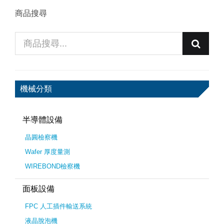
商品搜尋
機械分類
半導體設備
晶圓檢察機
Wafer 厚度量測
WIREBOND檢察機
面板設備
FPC 人工插件輸送系統
液晶脫泡機