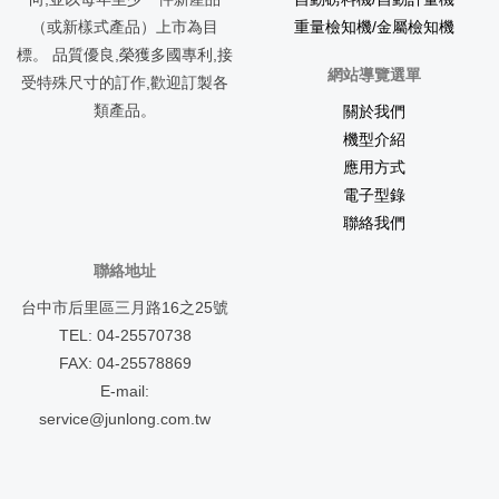
（或新樣式產品）上市為目
重量檢知機/金屬檢知機
標。 品質優良,榮獲多國專利,接
網站導覽選單
受特殊尺寸的訂作,歡迎訂製各
類產品。
關於我們
機型介紹
應用方式
電子型錄
聯絡我們
聯絡地址
台中市后里區三月路16之25號
TEL: 04-25570738
FAX: 04-25578869
E-mail:
service@junlong.com.tw