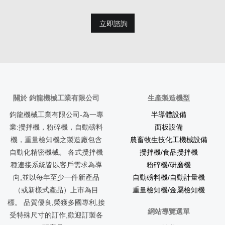
立即諮詢
關於 鈞龍機械工業有限公司
生產製造機型
鈞龍機械工業有限公司-為一專
半導體設備
業:攪拌機，粉碎機，自動磅料
面板設備
機，重量檢知機之製造廠包含
農畜牧生技化工機械設備
自動化精密機械。 各式攪拌機
攪拌機/食品攪拌機
種連接系統皆以客戶需求為導
粉碎機/研磨機
向,並以每年至少一件新產品
自動磅料機/自動計量機
（或新樣式產品）上市為目
重量檢知機/金屬檢知機
標。 品質優良,榮獲多國專利,接
網站導覽選單
受特殊尺寸的訂作,歡迎訂製各