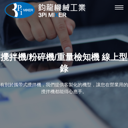
攪
拌
機
機
械
選
攪拌機/粉碎機/重量檢知機 線上型
單
錄
有別於攜帶式攪拌機，我們提供客製化的機型，讓您在營業用的
攪拌機都能得心應手。