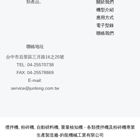
類產品。
關於我們
機型介紹
應用方式
電子型錄
聯絡我們
聯絡地址
台中市后里區三月路16之25號
TEL: 04-25570738
FAX: 04-25578869
E-mail:
service@junlong.com.tw
攪拌機, 粉碎機, 自動磅料機, 重量檢知機 - 各類攪拌機及粉碎機專業
海涵能源科技
Paper Tableware
化妝品工廠
小五金
腳輪
面紙生產廠
圓
生產製造廠-鈞龍機械工業有限公司
鋸片
廣告面紙
鈞龍攪拌機
露營車改裝
餐車改裝
壓鑄/鋅鋁合金壓