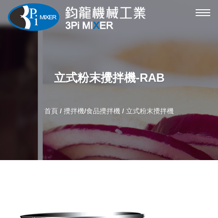
攪
拌
機
機
械
立式粉末攪拌機-RAB
選
單
首頁
/
攪拌機/食品攪拌機
/ 立式粉末攪拌機