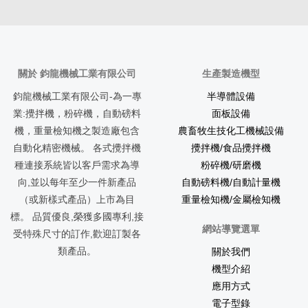
關於 鈞龍機械工業有限公司
生產製造機型
鈞龍機械工業有限公司-為一專
半導體設備
業:攪拌機，粉碎機，自動磅料
面板設備
機，重量檢知機之製造廠包含
農畜牧生技化工機械設備
自動化精密機械。 各式攪拌機
攪拌機/食品攪拌機
種連接系統皆以客戶需求為導
粉碎機/研磨機
向,並以每年至少一件新產品
自動磅料機/自動計量機
（或新樣式產品）上市為目
重量檢知機/金屬檢知機
標。 品質優良,榮獲多國專利,接
網站導覽選單
受特殊尺寸的訂作,歡迎訂製各
類產品。
關於我們
機型介紹
應用方式
電子型錄