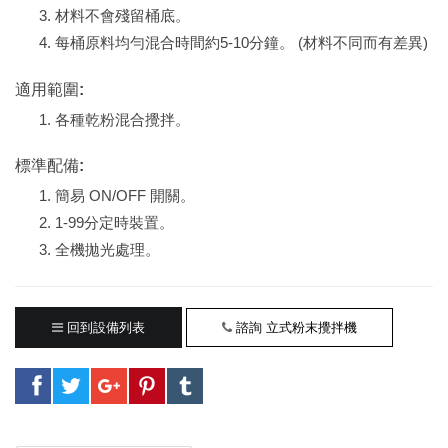
材料不會殘留桶底。
每桶原料均勻混合時間約5-10分鐘。 (材料不同而有差異)
適用範圍:
各種乾粉混合攪拌。
標準配備:
簡易 ON/OFF 開關。
1-99分定時裝置。
全機拋光處理。
回到設備列表
諮詢 立式粉末攪拌機