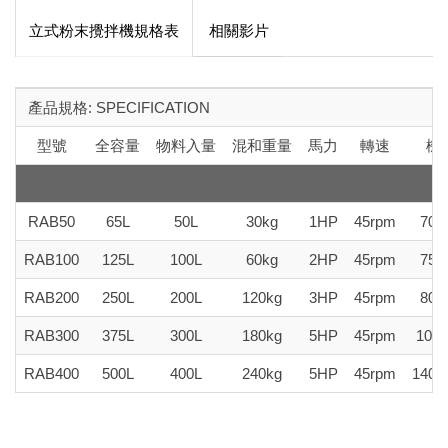
立式粉末攪拌機規格表
相關影片
產品規格: SPECIFICATION
型號
全容量
物料入量
混和重量
馬力
轉速
機
RAB50
65L
50L
30kg
1HP
45rpm
70x
RAB100
125L
100L
60kg
2HP
45rpm
75x
RAB200
250L
200L
120kg
3HP
45rpm
80x
RAB300
375L
300L
180kg
5HP
45rpm
100x
RAB400
500L
400L
240kg
5HP
45rpm
140x