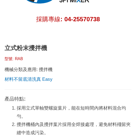
採購專線: 04-25570738
立式粉末攪拌機
型號: RAB
機械分類及應用:
攪拌機
材料不留底清洗真 Easy
產品特點:
採用立式單軸雙螺旋葉片，能在短時間內將材料混合均
勻。
攪拌機桶內及攪拌葉片採用全焊接處理，避免材料殘留夾
縫中造成污染。