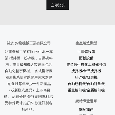
立即諮詢
關於 鈞龍機械工業有限公司
生產製造機型
鈞龍機械工業有限公司-為一專
半導體設備
業:攪拌機，粉碎機，自動磅料
面板設備
機，重量檢知機之製造廠包含
農畜牧生技化工機械設備
自動化精密機械。 各式攪拌機
攪拌機/食品攪拌機
種連接系統皆以客戶需求為導
粉碎機/研磨機
向,並以每年至少一件新產品
自動磅料機/自動計量機
（或新樣式產品）上市為目
重量檢知機/金屬檢知機
標。 品質優良,榮獲多國專利,接
網站導覽選單
受特殊尺寸的訂作,歡迎訂製各
類產品。
關於我們