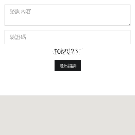
商
諮
品
詢
項
內
目
容
驗
證
碼
送出諮詢