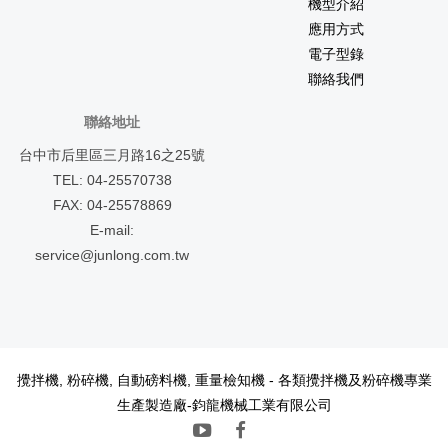
機型介紹
應用方式
電子型錄
聯絡我們
聯絡地址
台中市后里區三月路16之25號
TEL: 04-25570738
FAX: 04-25578869
E-mail:
service@junlong.com.tw
攪拌機, 粉碎機, 自動磅料機, 重量檢知機 - 各類攪拌機及粉碎機專業
海涵能源科技
Paper Tableware
化妝品工廠
小五金
腳輪
面紙生產廠
圓
生產製造廠-鈞龍機械工業有限公司
鋸片
廣告面紙
鈞龍攪拌機
露營車改裝
餐車改裝
壓鑄/鋅鋁合金壓
鑄/CNC加工
化妝品容器
化妝品代工
汽車回收補助-報廢王報廢車
PE伸縮