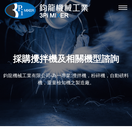
攪
拌
機
機
械
選
採購攪拌機及相關機型諮詢
單
鈞龍機械工業有限公司-為一專業:攪拌機，粉碎機，自動磅料
機，重量檢知機之製造廠。