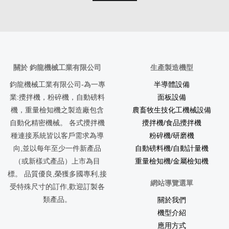
關於 鈞龍機械工業有限公司
生產製造機型
鈞龍機械工業有限公司-為一專
半導體設備
業:攪拌機，粉碎機，自動磅料
面板設備
機，重量檢知機之製造廠包含
農畜牧生技化工機械設備
自動化精密機械。 各式攪拌機
攪拌機/食品攪拌機
種連接系統皆以客戶需求為導
粉碎機/研磨機
向,並以每年至少一件新產品
自動磅料機/自動計量機
（或新樣式產品）上市為目
重量檢知機/金屬檢知機
標。 品質優良,榮獲多國專利,接
網站導覽選單
受特殊尺寸的訂作,歡迎訂製各
類產品。
關於我們
機型介紹
應用方式