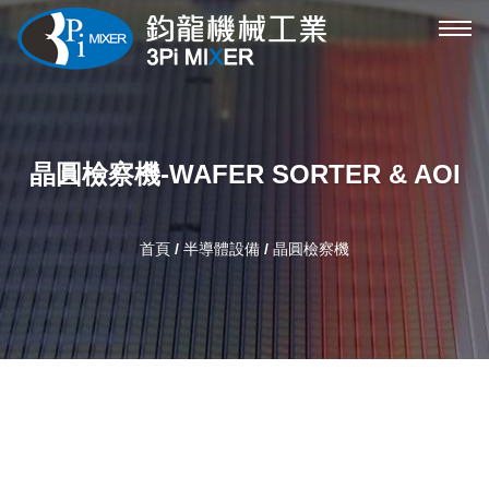
攪
拌
機
機
械
晶圓檢察機-WAFER SORTER & AOI
選
單
首頁
/
半導體設備
/ 晶圓檢察機